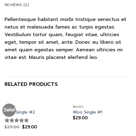
REVIEWS (2)
Pellentesque habitant morbi tristique senectus et
netus et malesuada fames ac turpis egestas.
Vestibulum tortor quam, feugiat vitae, ultricies
eget, tempor sit amet, ante. Donec eu libero sit
amet quam egestas semper. Aenean ultricies mi
vitae est. Mauris placerat eleifend leo.
RELATED PRODUCTS
MUSIC
MUSIC
Sale!
Woo Single #2
Woo Single #1
$
29.00
$
29.00
$
29.00
Rated
4.75
out of 5