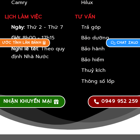
Camry
Hilux
LỊCH LÀM VIỆC
TƯ VẤN
Ngày:
Thứ 2 - Thứ 7
Trả góp
Giờ:
8h00 - 17h15
Bảo dưỡng
ƯỚC TÍNH LĂN BÁNH
CHAT ZALO
Nghỉ lễ tết
: Theo quy
Bảo hành
định Nhà Nước
Bảo hiểm
Thuỷ kích
Thông số lốp
NHẬN KHUYẾN MẠI
0949 952 259