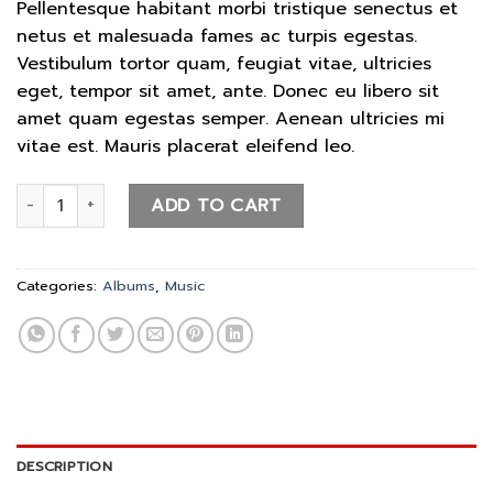
Pellentesque habitant morbi tristique senectus et
customer
ratings
netus et malesuada fames ac turpis egestas.
Vestibulum tortor quam, feugiat vitae, ultricies
eget, tempor sit amet, ante. Donec eu libero sit
amet quam egestas semper. Aenean ultricies mi
vitae est. Mauris placerat eleifend leo.
Woo Album #4 quantity
ADD TO CART
Categories:
Albums
,
Music
DESCRIPTION