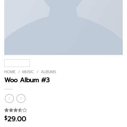
HOME
/
MUSIC
/
ALBUMS
Woo Album #3
29.00
$
Rated
2
3.50
out
of 5