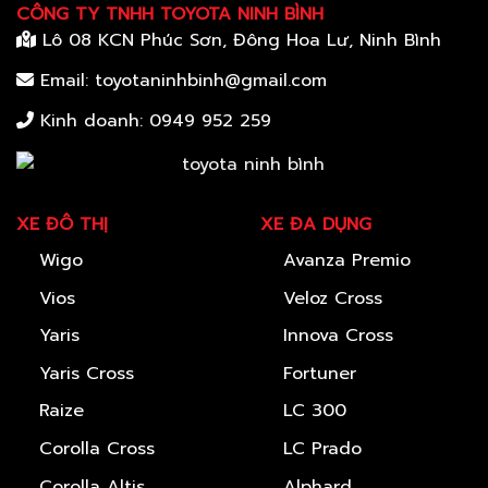
CÔNG TY TNHH TOYOTA NINH BÌNH
Lô 08 KCN Phúc Sơn, Đông Hoa Lư, Ninh Bình
Email: toyotaninhbinh@gmail.com
Kinh doanh:
0949 952 259
XE ĐÔ THỊ
XE ĐA DỤNG
Wigo
Avanza Premio
Vios
Veloz Cross
Yaris
Innova Cross
Yaris Cross
Fortuner
Raize
LC 300
Corolla Cross
LC Prado
Corolla Altis
Alphard