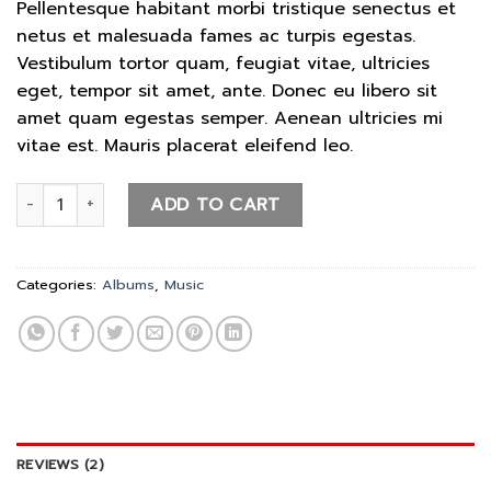
Pellentesque habitant morbi tristique senectus et
based
on
netus et malesuada fames ac turpis egestas.
customer
Vestibulum tortor quam, feugiat vitae, ultricies
ratings
eget, tempor sit amet, ante. Donec eu libero sit
amet quam egestas semper. Aenean ultricies mi
vitae est. Mauris placerat eleifend leo.
Woo Album #3 quantity
ADD TO CART
Categories:
Albums
,
Music
REVIEWS (2)