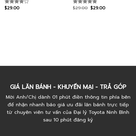
$
29.00
$
29.00
$
29.00
Rated
Rated
4.75
4.00
out
out of 5
of 5
GIÁ LĂN BÁNH - KHUYẾN MẠI - TRẢ GÓP
Mời Anh/Chị dành 01 phút điền thông tin phía bên
để nhận nhanh báo giá ưu đãi lăn bánh trực tiếp
từ chuyên viên tư vấn của Đại lý Toyota Ninh Bình
sau 10 phút đăng ký