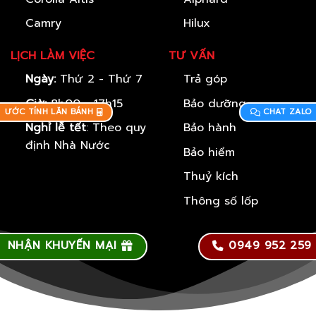
Camry
Hilux
LỊCH LÀM VIỆC
TƯ VẤN
Ngày:
Thứ 2 - Thứ 7
Trả góp
Giờ:
8h00 - 17h15
Bảo dưỡng
ƯỚC TÍNH LĂN BÁNH
CHAT ZALO
Nghỉ lễ tết
: Theo quy
Bảo hành
định Nhà Nước
Bảo hiểm
Thuỷ kích
Thông số lốp
NHẬN KHUYẾN MẠI
0949 952 259