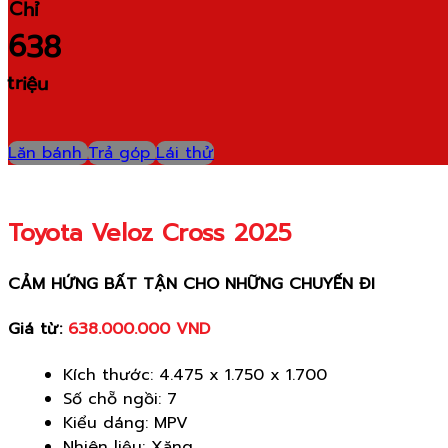
Chỉ
638
triệu
Lăn bánh
Trả góp
Lái thử
Toyota Veloz Cross 2025
CẢM HỨNG BẤT TẬN CHO NHỮNG CHUYẾN ĐI
Giá từ:
638.000.000 VND
Kích thước: 4.475 x 1.750 x 1.700
Số chỗ ngồi: 7
Kiểu dáng: MPV
Nhiên liệu: Xăng