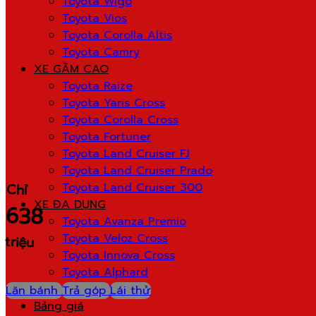
Toyota Wigo
Toyota Vios
Toyota Corolla Altis
Toyota Camry
XE GẦM CAO
Toyota Raize
Toyota Yaris Cross
Toyota Corolla Cross
Toyota Fortuner
Toyota Land Cruiser FJ
Toyota Land Cruiser Prado
Toyota Land Cruiser 300
Chỉ
XE ĐA DỤNG
638
Toyota Avanza Premio
Toyota Veloz Cross
triệu
Toyota Innova Cross
Toyota Alphard
Toyota Hilux
Lăn bánh
Trả góp
Lái thử
Bảng giá