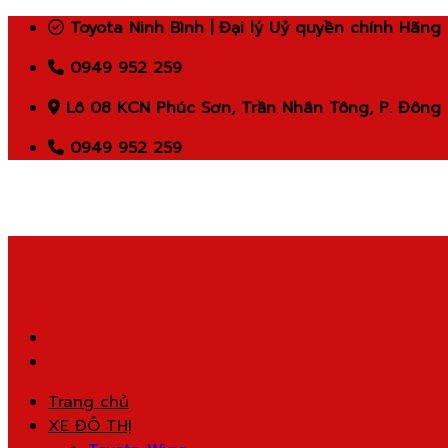
Skip
Toyota Ninh Bình | Đại lý Uỷ quyền chính Hãng
to
0949 952 259
content
Lô 08 KCN Phúc Sơn, Trần Nhân Tông, P. Đông 
0949 952 259
Trả góp
Trang chủ
XE ĐÔ THỊ