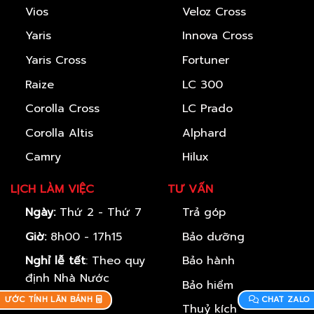
Vios
Veloz Cross
Yaris
Innova Cross
Yaris Cross
Fortuner
Raize
LC 300
Corolla Cross
LC Prado
Corolla Altis
Alphard
Camry
Hilux
LỊCH LÀM VIỆC
TƯ VẤN
Ngày:
Thứ 2 - Thứ 7
Trả góp
Giờ:
8h00 - 17h15
Bảo dưỡng
Nghỉ lễ tết
: Theo quy
Bảo hành
định Nhà Nước
Bảo hiểm
ƯỚC TÍNH LĂN BÁNH
CHAT ZALO
Thuỷ kích