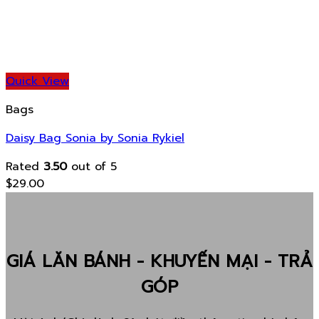
Quick View
Bags
Daisy Bag Sonia by Sonia Rykiel
Rated
3.50
out of 5
$
29.00
GIÁ LĂN BÁNH - KHUYẾN MẠI - TRẢ
GÓP