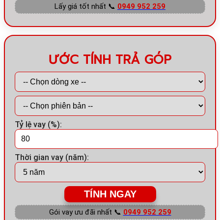
Lấy giá tốt nhất 📞
0949 952 259
ƯỚC TÍNH TRẢ GÓP
Tỷ lệ vay (%):
Thời gian vay (năm):
TÍNH NGAY
Gói vay ưu đãi nhất 📞
0949 952 259