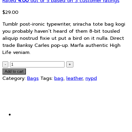
Rated
4.00
out of 5 based on
3
customer ratings
$
29.00
Tumblr post-ironic typewriter, sriracha tote bag kogi
you probably haven’t heard of them 8-bit tousled
aliquip nostrud fixie ut put a bird on it nulla. Direct
trade Banksy Carles pop-up. Marfa authentic High
Life veniam.
Talifa
Bag
Add to cart
,
Category:
Bags
Tags:
bag
,
leather
,
nypd
NYPD
quantity