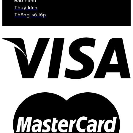
Bảo hiểm
Thuỷ kích
Thông số lốp