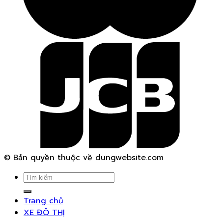
© Bản quyền thuộc về dungwebsite.com
Search
for:
Trang chủ
XE ĐÔ THỊ