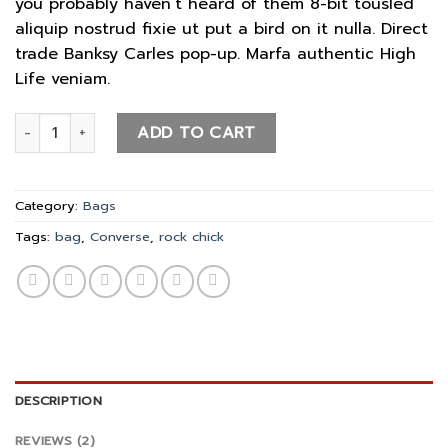
you probably haven’t heard of them 8-bit tousled
ratings
aliquip nostrud fixie ut put a bird on it nulla. Direct
trade Banksy Carles pop-up. Marfa authentic High
Life veniam.
Small Fortune Bag Converse quantity
ADD TO CART
Category:
Bags
Tags:
bag
,
Converse
,
rock chick
DESCRIPTION
REVIEWS (2)