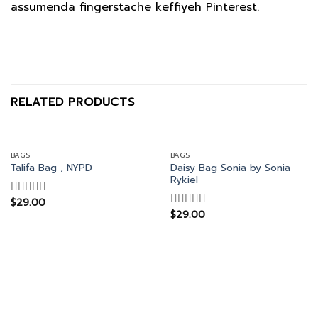
assumenda fingerstache keffiyeh Pinterest.
RELATED PRODUCTS
BAGS
BAGS
Daisy Bag Sonia by Sonia
Talifa Bag , NYPD
Rykiel
$
29.00
Rated
$
29.00
4.00
out
Rated
of 5
3.50
out
of 5