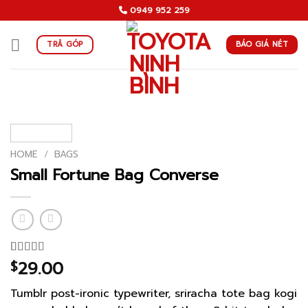
Skip
0949 952 259
to
content
BÁO GIÁ NÉT
TRẢ GÓP
HOME
/
BAGS
Small Fortune Bag Converse
29.00
Rated
2
$
4.00
out
of 5
Tumblr post-ironic typewriter, sriracha tote bag kogi
based on
customer