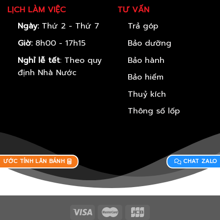
LỊCH LÀM VIỆC
TƯ VẤN
Ngày:
Thứ 2 - Thứ 7
Trả góp
Giờ:
8h00 - 17h15
Bảo dưỡng
Nghỉ lễ tết
: Theo quy
Bảo hành
định Nhà Nước
Bảo hiểm
Thuỷ kích
Thông số lốp
ƯỚC TÍNH LĂN BÁNH
CHAT ZALO