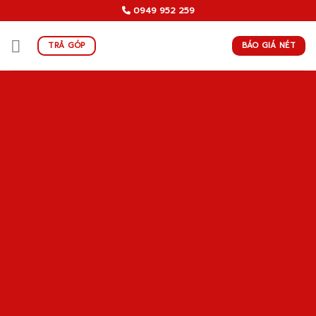
Skip
0949 952 259
to
content
BÁO GIÁ NÉT
TRẢ GÓP
Section Titles
Split content with beautiful Section
Titles