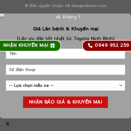
© Bản quyền thuộc về dungwebsite.com
Giá Lăn bánh & Khuyến mại
(Lấy ưu đãi tốt nhất từ Toyota Ninh Bình)
NHẬN KHUYẾN MẠI
0949 952 259
X