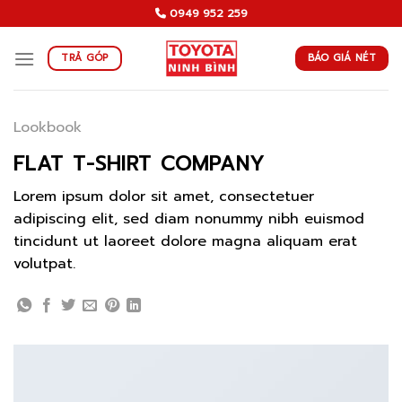
Skip
0949 952 259
to
content
BÁO GIÁ NÉT
TRẢ GÓP
Lookbook
FLAT T-SHIRT COMPANY
Lorem ipsum dolor sit amet, consectetuer
adipiscing elit, sed diam nonummy nibh euismod
tincidunt ut laoreet dolore magna aliquam erat
volutpat.