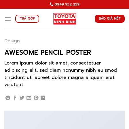
Skip
0949 952 259
to
content
BÁO GIÁ NÉT
TRẢ GÓP
Design
AWESOME PENCIL POSTER
Lorem ipsum dolor sit amet, consectetuer
adipiscing elit, sed diam nonummy nibh euismod
tincidunt ut laoreet dolore magna aliquam erat
volutpat